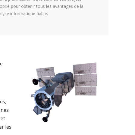
oprié pour obtenir tous les avantages de la
alyse informatique fiable.
re
es,
nnes
 et
r les