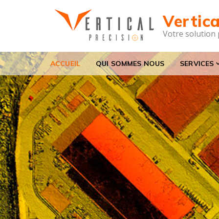
Skip to navigation
Skip to content
Vertica
Votre solution
ACCUEIL
QUI SOMMES NOUS
SERVICES