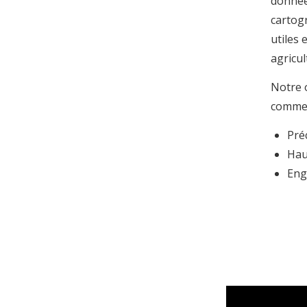
donnée
cartog
utiles 
agricul
Notre o
commer
Pré
Hau
Eng