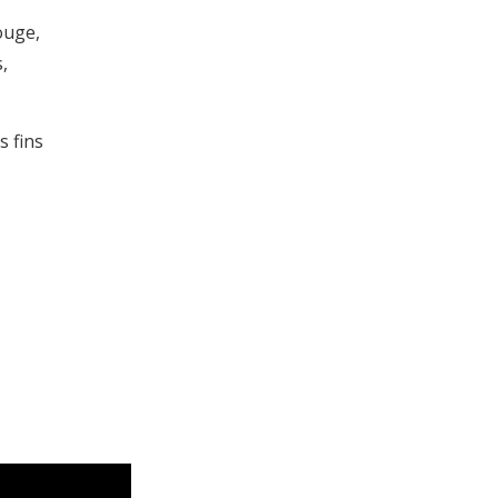
ouge,
,
s fins