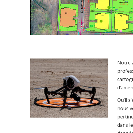
Notre a
profess
cartogr
d’amén
Qu’il s
nous v
pertine
dans le