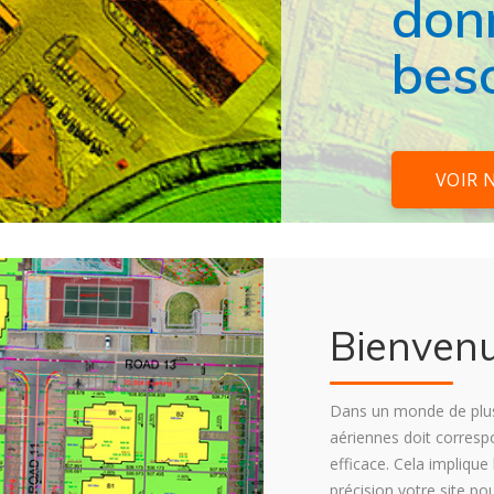
don
bes
VOIR 
Bienven
Dans un monde de plus 
aériennes doit correspo
efficace. Cela implique
précision votre site pou