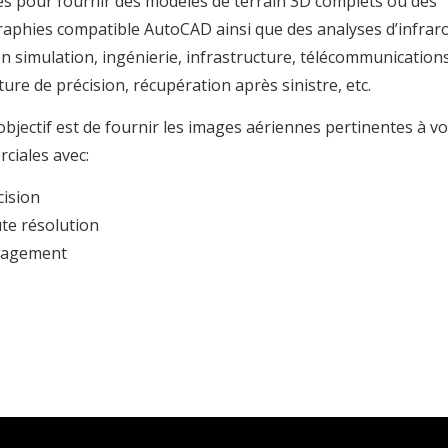
s pour fournir des modèles de terrain 3D complets ou des
raphies compatible AutoCAD ainsi que des analyses d’infrar
en simulation, ingénierie, infrastructure, télécommunications
ture de précision, récupération après sinistre, etc.
bjectif est de fournir les images aériennes pertinentes à vo
ciales avec:
cision
te résolution
agement